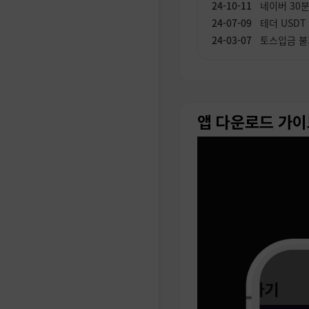
네이버 30
테더 USDT
토스입금 불
갑진년(甲辰
구글,트위터
동지날 맛있
재고부족으로
앱 다운로드 가이
인스타그램 
다음아이디 
한가위 추석
페이스북 장
구글 이메일,
네이버 계정
트위터 계정
네이트 계정
인스타그램 